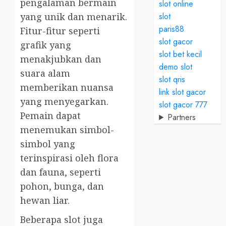
pengalaman bermain
slot online
slot
yang unik dan menarik.
paris88
Fitur-fitur seperti
slot gacor
grafik yang
slot bet kecil
menakjubkan dan
demo slot
suara alam
slot qris
memberikan nuansa
link slot gacor
yang menyegarkan.
slot gacor 777
Pemain dapat
Partners
menemukan simbol-
simbol yang
terinspirasi oleh flora
dan fauna, seperti
pohon, bunga, dan
hewan liar.
Beberapa slot juga