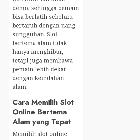
demo, sehingga pemain
bisa berlatih sebelum
bertaruh dengan uang
sungguhan. Slot
bertema alam tidak
hanya menghibur,
tetapi juga membawa
pemain lebih dekat
dengan keindahan
alam.
Cara Memilih Slot
Online Bertema
Alam yang Tepat
Memilih slot online