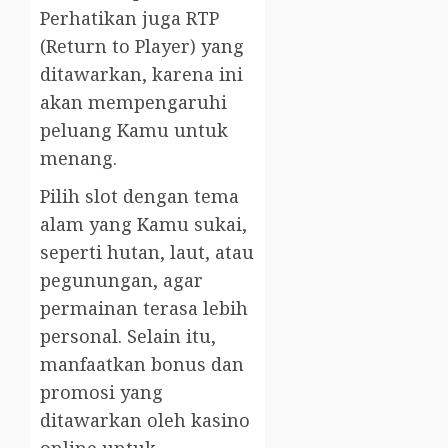
Perhatikan juga RTP
(Return to Player) yang
ditawarkan, karena ini
akan mempengaruhi
peluang Kamu untuk
menang.
Pilih slot dengan tema
alam yang Kamu sukai,
seperti hutan, laut, atau
pegunungan, agar
permainan terasa lebih
personal. Selain itu,
manfaatkan bonus dan
promosi yang
ditawarkan oleh kasino