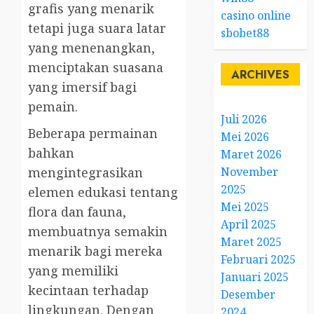
grafis yang menarik
casino online
tetapi juga suara latar
sbobet88
yang menenangkan,
menciptakan suasana
ARCHIVES
yang imersif bagi
pemain.
Juli 2026
Beberapa permainan
Mei 2026
bahkan
Maret 2026
November
mengintegrasikan
2025
elemen edukasi tentang
Mei 2025
flora dan fauna,
April 2025
membuatnya semakin
Maret 2025
menarik bagi mereka
Februari 2025
yang memiliki
Januari 2025
kecintaan terhadap
Desember
lingkungan. Dengan
2024