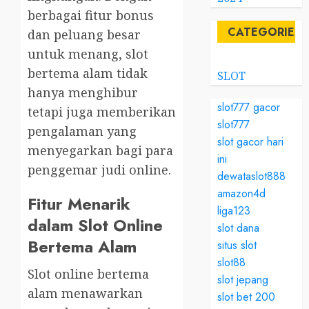
berbagai fitur bonus
CATEGORIES
dan peluang besar
untuk menang, slot
bertema alam tidak
SLOT
hanya menghibur
slot777 gacor
tetapi juga memberikan
slot777
pengalaman yang
slot gacor hari
menyegarkan bagi para
ini
penggemar judi online.
dewataslot888
amazon4d
Fitur Menarik
liga123
dalam Slot Online
slot dana
Bertema Alam
situs slot
slot88
Slot online bertema
slot jepang
alam menawarkan
slot bet 200