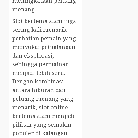
meningkatkan peluang
menang.
Slot bertema alam juga
sering kali menarik
perhatian pemain yang
menyukai petualangan
dan eksplorasi,
sehingga permainan
menjadi lebih seru.
Dengan kombinasi
antara hiburan dan
peluang menang yang
menarik, slot online
bertema alam menjadi
pilihan yang semakin
populer di kalangan