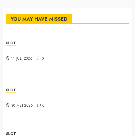
YOU MAY HAVE MISSED
SLOT
Slot Maxwin Online dengan Sistem Ringan dan Cepat
11 JULI 2026
0
SLOT
Mahjong Digital Terbaik untuk Hiburan Modern
30 MEI 2026
0
SLOT