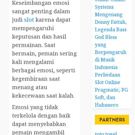
Keseimbangan emosi
Systems
sangat penting dalam
Mengenang
judi
slot
karena dapat
Donny Fattah,
mempengaruhi
Legenda Bass
keputusan dan hasil
God Bless
yang
permainan. Saat
Berpengaruh
bermain, pemain sering
di Musik
kali mengalami
Indonesia
berbagai emosi, seperti
Perbedaan
kegembiraan saat
Slot Online
menang atau
Pragmatic, PG
kekecewaan saat kalah.
Soft, dan
Habanero
Emosi yang tidak
terkelola dengan baik
PARTNERS
dapat menyebabkan
pemain mengambil
toto togel