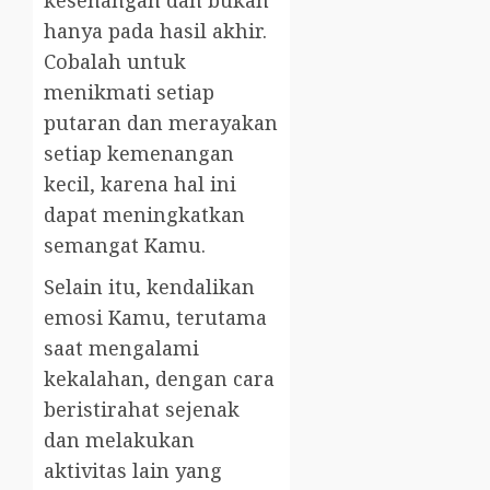
kesenangan dan bukan
hanya pada hasil akhir.
Cobalah untuk
menikmati setiap
putaran dan merayakan
setiap kemenangan
kecil, karena hal ini
dapat meningkatkan
semangat Kamu.
Selain itu, kendalikan
emosi Kamu, terutama
saat mengalami
kekalahan, dengan cara
beristirahat sejenak
dan melakukan
aktivitas lain yang