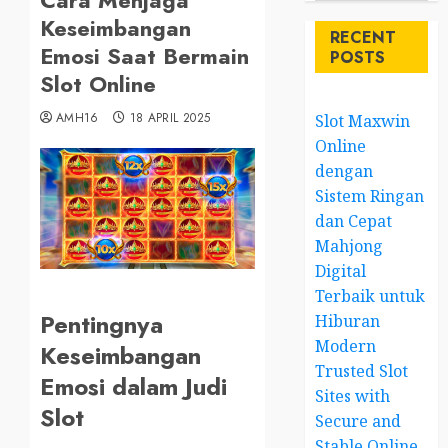
Cara Menjaga
Keseimbangan
RECENT
Emosi Saat Bermain
POSTS
Slot Online
AMH16
18 APRIL 2025
Slot Maxwin
Online
dengan
Sistem Ringan
dan Cepat
Mahjong
Digital
Terbaik untuk
Pentingnya
Hiburan
Modern
Keseimbangan
Trusted Slot
Emosi dalam Judi
Sites with
Slot
Secure and
Stable Online