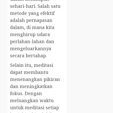
sehari-hari. Salah satu
metode yang efektif
adalah pernapasan
dalam, di mana kita
menghirup udara
perlahan-lahan dan
mengeluarkannya
secara bertahap.
Selain itu, meditasi
dapat membantu
menenangkan pikiran
dan meningkatkan
fokus. Dengan
meluangkan waktu
untuk meditasi setiap