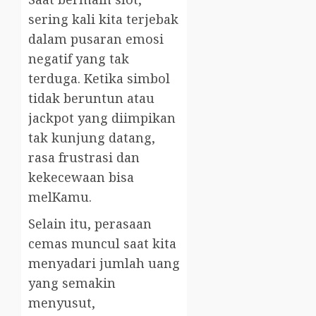
sering kali kita terjebak
dalam pusaran emosi
negatif yang tak
terduga. Ketika simbol
tidak beruntun atau
jackpot yang diimpikan
tak kunjung datang,
rasa frustrasi dan
kekecewaan bisa
melKamu.
Selain itu, perasaan
cemas muncul saat kita
menyadari jumlah uang
yang semakin
menyusut,