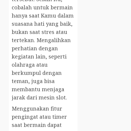
cobalah untuk bermain
hanya saat Kamu dalam
suasana hati yang baik,
bukan saat stres atau
tertekan. Mengalihkan
perhatian dengan
kegiatan lain, seperti
olahraga atau
berkumpul dengan
teman, juga bisa
membantu menjaga
jarak dari mesin slot.
Menggunakan fitur
pengingat atau timer
saat bermain dapat