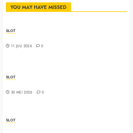
YOU MAY HAVE MISSED
SLOT
Slot Maxwin Online dengan Sistem Ringan dan Cepat
11 JULI 2026
0
SLOT
Mahjong Digital Terbaik untuk Hiburan Modern
30 MEI 2026
0
SLOT
Trusted Slot Sites with Secure and Stable Online