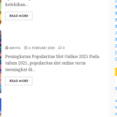
J
kelebihan...
READ MORE
Prediksi Tren Slot Online di Tahun 2025
AMH16
6 FEBRUARI 2025
0
Peningkatan Popularitas Slot Online 2025 Pada
tahun 2025, popularitas slot online terus
meningkat di...
READ MORE
s
10 Fakta Unik tentang Slot Online yang Jarang
s
Diketahui
s