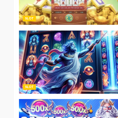
SLOT
SLOT