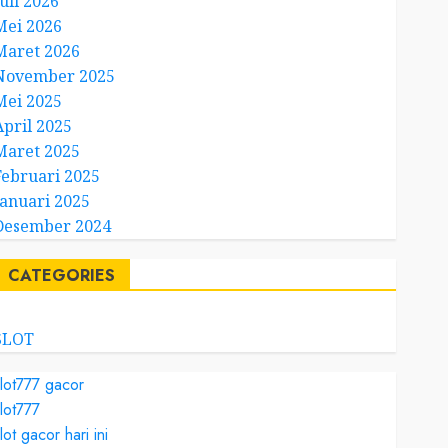
uli 2026
Mei 2026
Maret 2026
November 2025
Mei 2025
April 2025
Maret 2025
Februari 2025
Januari 2025
Desember 2024
CATEGORIES
SLOT
lot777 gacor
lot777
lot gacor hari ini