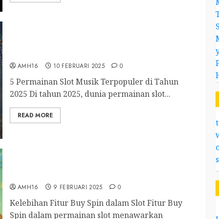
Slot Online Bertema Musik: Untuk Pecinta Lagu
Hits
AMH16
10 FEBRUARI 2025
0
5 Permainan Slot Musik Terpopuler di Tahun
2025 Di tahun 2025, dunia permainan slot...
READ MORE
t
Slot Online dengan Fitur Buy Spin: Worth It atau
Tidak?
AMH16
9 FEBRUARI 2025
0
Kelebihan Fitur Buy Spin dalam Slot Fitur Buy
Spin dalam permainan slot menawarkan