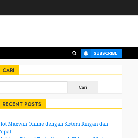
SUBSCRIBE
CARI
Cari
RECENT POSTS
Slot Maxwin Online dengan Sistem Ringan dan
Cepat