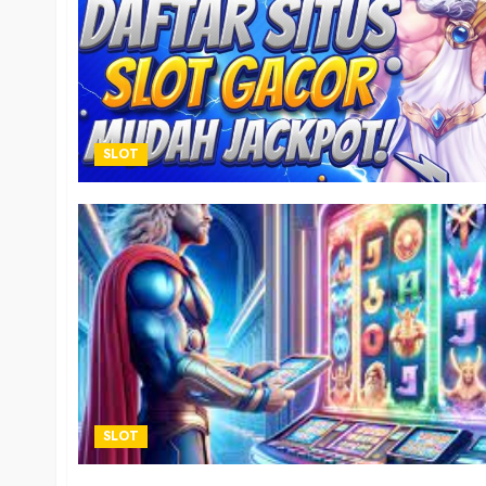
SLOT
SLOT