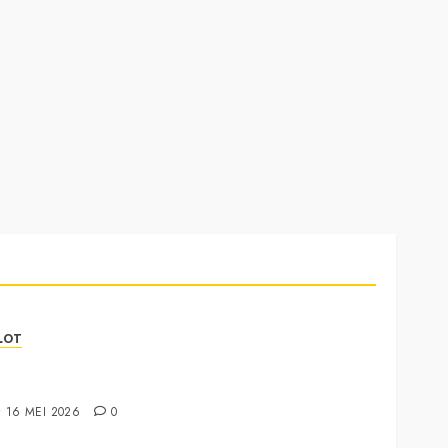
LOT
rusted Slot Sites with Secure and Stable Online
ystems
16 MEI 2026
0