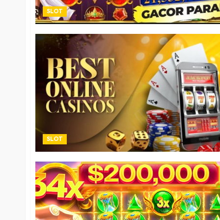
SLOT
SLOT