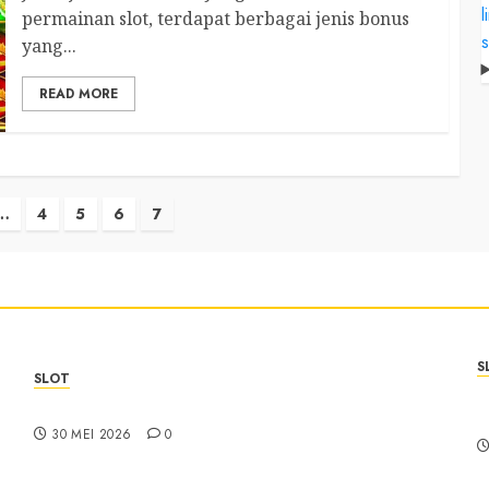
l
permainan slot, terdapat berbagai jenis bonus
s
yang...
READ MORE
…
4
5
6
7
S
SLOT
T
Mahjong Digital Terbaik untuk Hiburan Modern
S
30 MEI 2026
0