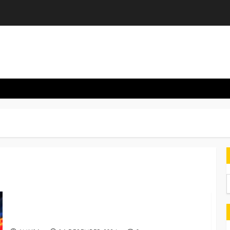
5 Strategi untuk Pemain Slot Online
Berpengalaman