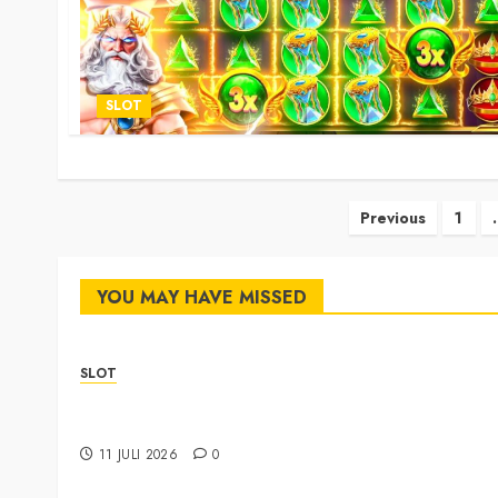
SLOT
Paginasi
Previous
1
pos
YOU MAY HAVE MISSED
SLOT
Slot Maxwin Online dengan Sistem Ringan dan
Cepat
11 JULI 2026
0